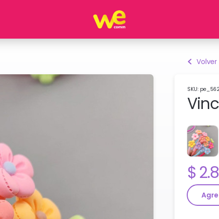
Volver
SKU: pe_56
Vinc
Pre
2.
Agre