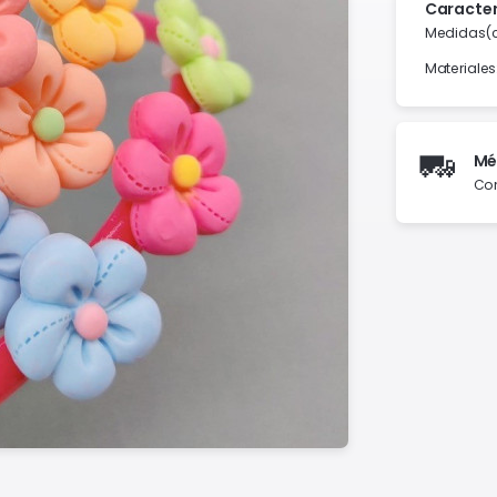
Caracter
Medidas(c
Materiales
🚛
Mé
Con