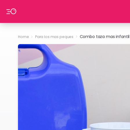
Ir al contenido
Combo taza mas infantil
Home
Para los mas peques