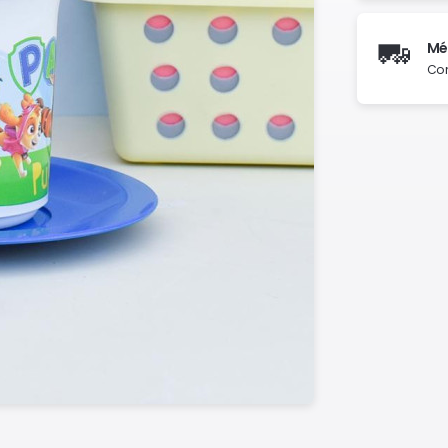
🚛
Mé
Con