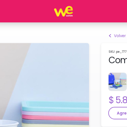
Volver
SKU: pe_77
Comb
Pre
5.
Agre