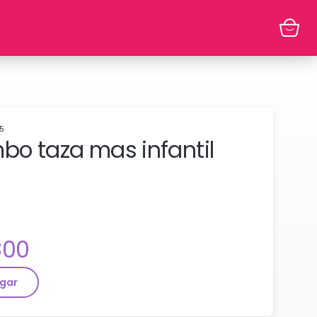
75
o taza mas infantil
cio:
800
gar