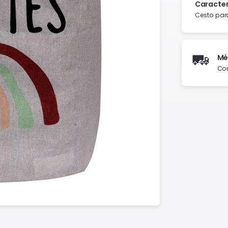
Caracter
Cesto para
🚛
Mé
Con