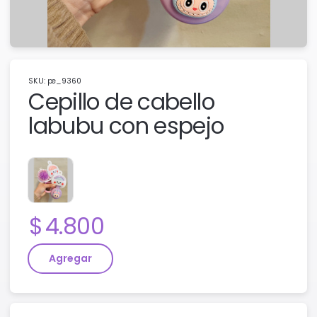
SKU: pe_9360
Cepillo de cabello
labubu con espejo
Precio:
4.800
Agregar