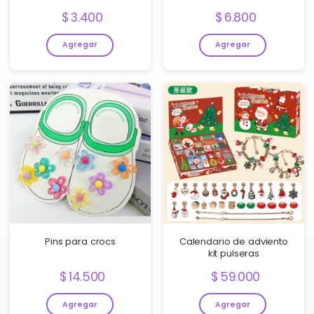
Precio:
Precio:
3.400
6.800
Agregar
Agregar
Pins para crocs
Calendario de adviento
kit pulseras
Precio:
Precio:
14.500
59.000
Agregar
Agregar