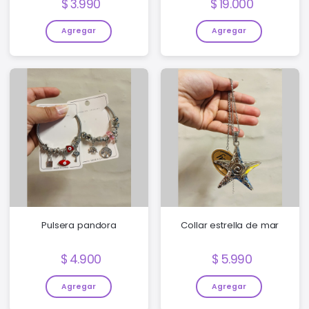
Precio:
Precio:
3.990
19.000
Agregar
Agregar
Pulsera pandora
Collar estrella de mar
Precio:
Precio:
4.900
5.990
Agregar
Agregar