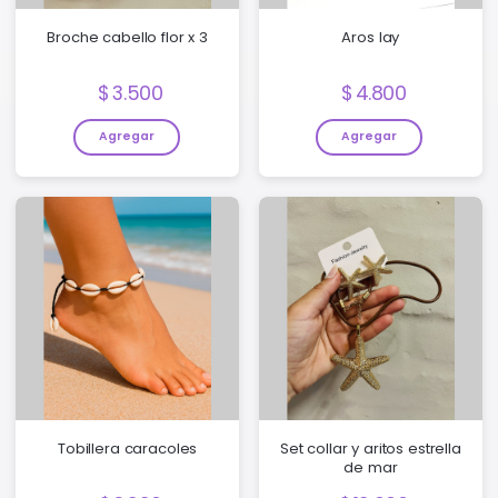
Broche cabello flor x 3
Aros lay
Precio:
Precio:
3.500
4.800
Agregar
Agregar
Tobillera caracoles
Set collar y aritos estrella
de mar