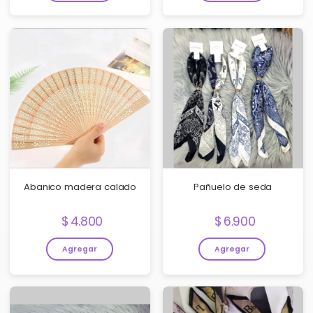
Abanico madera calado
Pañuelo de seda
Precio:
Precio:
4.800
6.900
Agregar
Agregar