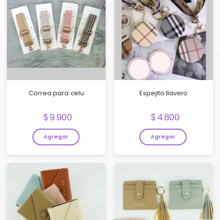
Correa para celu
Espejito llavero
Precio:
Precio:
9.900
4.800
Agregar
Agregar