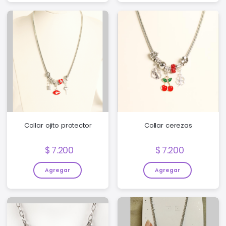
Collar ojito protector
Collar cerezas
Precio:
Precio:
7.200
7.200
Agregar
Agregar