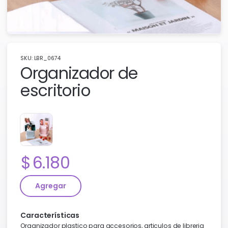
SKU: LBR_0674
Organizador de
escritorio
Precio:
6.180
Agregar
Características
Organizador plastico para accesorios, articulos de libreria