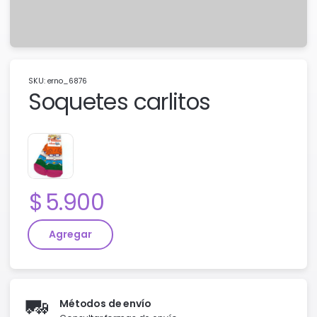
SKU: erno_6876
Soquetes carlitos
Precio:
5.900
Agregar
🚛
Métodos de envío